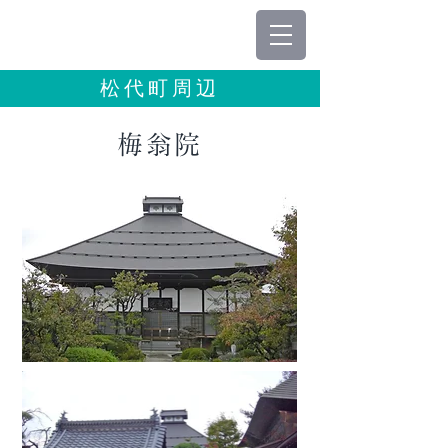
松代町周辺
梅翁院