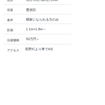
住所
曹洞宗
宗派
檀家になられる方のみ
条件
1.1m×1.8m～
区画
50万円～
分譲価格
長野ICより車で4分
アクセス