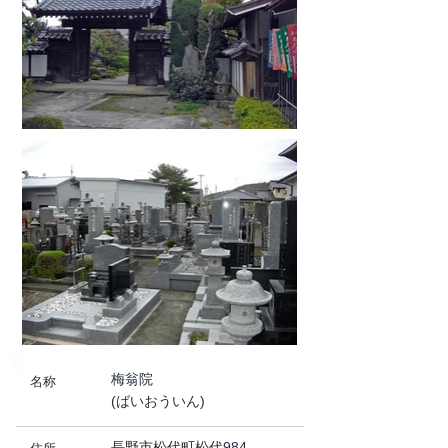
梅翁院
名称
(ばいおういん)
長野市松代町松代984