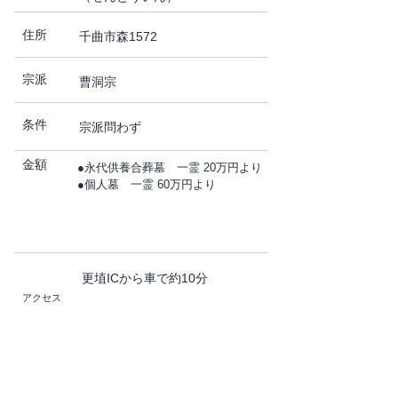
住所
千曲市森1572
宗派
曹洞宗
条件
宗派問わず
金額
●永代供養合葬墓 一霊 20万円より
●個人墓 一霊 60万円より
更埴ICから車で約10分
アクセス