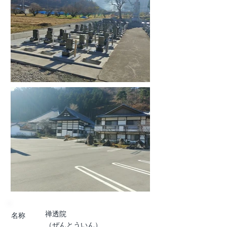
禅透院
名称
（ぜんとういん）