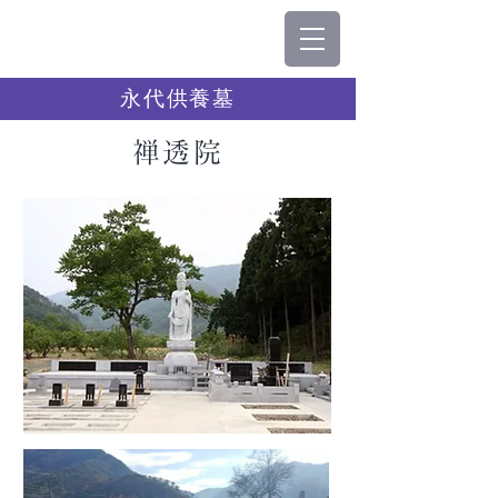
永代供養墓
禅透院