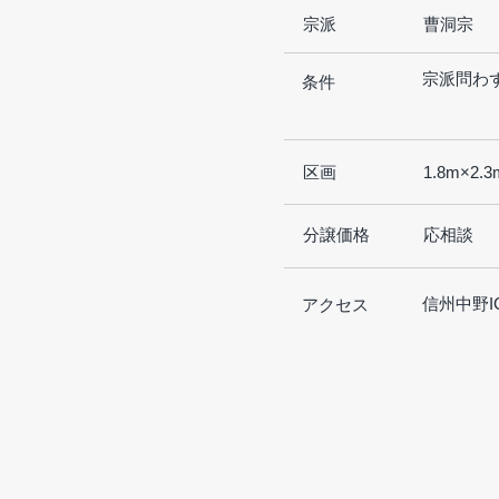
宗派
曹洞宗
宗派問わ
条件
区画
1.8m×2.
分譲価格
応相談
信州中野I
アクセス