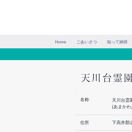
Home
ごあいさつ
知って納得
天川台霊
名称
天川台霊
(あまかわ
住所
下高井郡