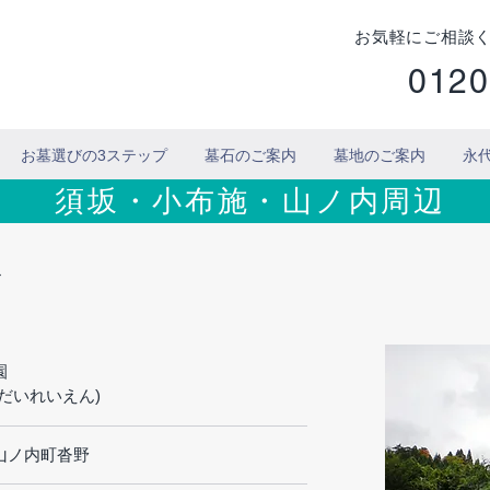
お気軽にご相談
0120
お墓選びの3ステップ
墓石のご案内
墓地のご案内
永
須坂・小布施・山ノ内周辺
園
園
だいれいえん)
山ノ内町沓野