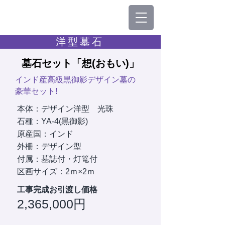
洋型墓石
墓石セット「想(おもい)」
インド産高級黒御影デザイン墓の
豪華セット!
本体：デザイン洋型 光珠
石種：YA-4(黒御影)
原産国：インド
外柵：デザイン型
付属：墓誌付・灯篭付
区画サイズ：2ｍ×2ｍ
工事完成お引渡し価格
2,365,000円