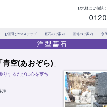
お気軽にご相談
0120
お墓選びの3ステップ
墓石のご案内
墓地のご案内
永
洋型墓石
青空(あおぞら)」
参りするたびに心を落ち
尊拝