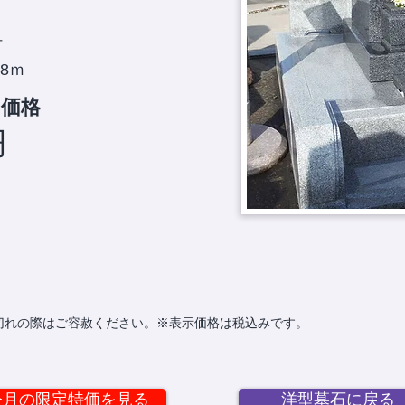
付
.8ｍ
し価格
円
切れの際はご容赦ください。※表示価格は税込みです。
今月の限定特価を見る
洋型墓石に戻る